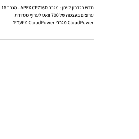
מגבר APEX CP716D
חדש בגדרון לויתן : מגבר APEX CP716D - מגבר 16
ערוצים בעצמה של 700 וואט לערוץ מסדרת
CloudPower מגברי CloudPower מיועדים
להתקנות קבועות,...