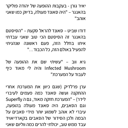
יאיר גורן - בעקבות ההופעה של יהודה פוליקר
בהאנגר – "היה סאונד מעולה, בדיוק כמו שאני
אוהב"
דודו שביט – סאונד להראל סקעת – "הסיסטם
בהאנגר זה הסיסטם הכי טוב שאני עבדתי
איתו בחלל הזה, פעם ראשונה שנהניתי
להפעיל באולם הזה, כל הכבוד
...
"
גיא ווב – "עשיתי שם את ההופעה של
Infected Mushroom והיה לי מאוד כיף
לעבוד על המערכת"
ערן פרלדיק (שגם כיוון את המערכת אחרי
ההתקנה ועשה סאונד כמה פעמים לעיברי
לידר) – "המערכת חזקה מאוד, גם ה Superfly
וגם הסאבים, היה סאונד מעולה בהופעה,
עיברי לא אוהב לשמוע יותר מידי סאבים על
הבמה ולכן הסידור של הסאבים בקארדיאויד
עבד ממש טוב, יכולתי להרים כמה ווליום שאני