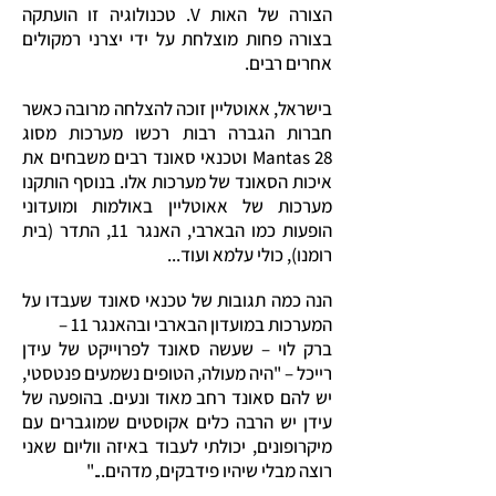
הצורה של האות V. טכנולוגיה זו הועתקה
בצורה פחות מוצלחת על ידי יצרני רמקולים
אחרים רבים.
בישראל, אאוטליין זוכה להצלחה מרובה כאשר
חברות הגברה רבות רכשו מערכות מסוג
Mantas 28 וטכנאי סאונד רבים משבחים את
איכות הסאונד של מערכות אלו. בנוסף הותקנו
מערכות של אאוטליין באולמות ומועדוני
הופעות כמו הבארבי, האנגר 11, התדר (בית
רומנו), כולי עלמא ועוד...
הנה כמה תגובות של טכנאי סאונד שעבדו על
המערכות במועדון הבארבי ובהאנגר 11 –
ברק לוי – שעשה סאונד לפרוייקט של עידן
רייכל – "היה מעולה, הטופים נשמעים פנטסטי,
יש להם סאונד רחב מאוד ונעים. בהופעה של
עידן יש הרבה כלים אקוסטים שמוגברים עם
מיקרופונים, יכולתי לעבוד באיזה ווליום שאני
רוצה מבלי שיהיו פידבקים, מדהים..."