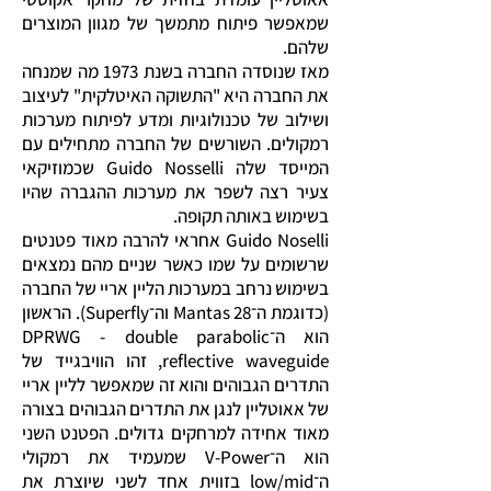
שמאפשר פיתוח מתמשך של מגוון המוצרים
שלהם.
מאז שנוסדה החברה בשנת 1973 מה שמנחה
את החברה היא "התשוקה האיטלקית" לעיצוב
ושילוב של טכנולוגיות ומדע לפיתוח מערכות
רמקולים. השורשים של החברה מתחילים עם
המייסד שלה Guido Nosselli שכמוזיקאי
צעיר רצה לשפר את מערכות ההגברה שהיו
בשימוש באותה תקופה.
Guido Noselli אחראי להרבה מאוד פטנטים
שרשומים על שמו כאשר שניים מהם נמצאים
בשימוש נרחב במערכות הליין אריי של החברה
(כדוגמת ה־Mantas 28 וה־Superfly). הראשון
הוא ה־DPRWG - double parabolic
reflective waveguide, זהו הוויבגייד של
התדרים הגבוהים והוא זה שמאפשר לליין אריי
של אאוטליין לנגן את התדרים הגבוהים בצורה
מאוד אחידה למרחקים גדולים. הפטנט השני
הוא ה־V-Power שמעמיד את רמקולי
ה־low/mid בזווית אחד לשני שיוצרת את