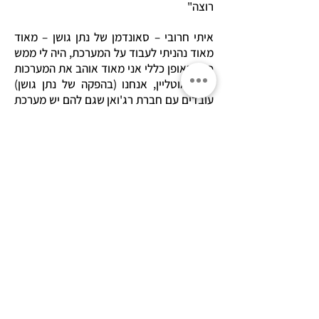
רוצה"
איתי חרובי – סאונדמן של נתן גושן – מאוד
מאוד נהניתי לעבוד על המערכת, היה לי ממש
כיף. באופן כללי אני מאוד אוהב את המערכות
של אאוטליין, אנחנו (בהפקה של נתן גושן)
עובדים עם חברת רג'ואן שגם להם יש מערכת
אאוטליין (Mantas 28). לפני ההופעה בהאנגר
היו לי חששות כי אני אוהב לעבוד בווליום
ובהופעה של נתן גושן לא היתה לי שום בעיה
של עוצמה, כשביקשתי עוד מהמערכת, היא
נתנה. הלוואי והיו עוד הרבה מערכות כאלו
בארץ.
גם הייתי מופתע מהסאבים, בדרך כלל
בהאנגר הם חזקים באמצע האולם ובצדדים
הם חסרים. הסאבים בהאנגר מסודרים בצורה
של קארדיאויד (cardioid) והם מנגנים שווה
בכל מקום באולם. ערן פרלדיק עשה עבודה
מעולה בכיוון המערכת.
ליאור טבת – בהופעה של דודו טסה בהאנגר -