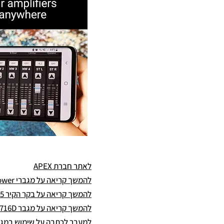
לאתר חברת APEX
להמשך קריאה על מגברי Cloudpower
להמשך קריאה על בקר הקיר ACW-05
להמשך קריאה על מגבר CP716D - מגבר 16 ערוצים בעצמה של 700W לערוץ
למעבר לכתבה על שימוש במגברי APEX בחברת y Sound