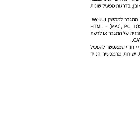
בן, בדרגות מפעיל שונות
את החיבור ניתן לעשות בקלות בין המגבר לממשק-WebUI
HTML - (MAC, PC, IOS, ANDROID
WiFi hots המובנית של המגבר או לרשת
י ייחודי שמאפשר להפעיל
מקורות Spotify ו Apple AirPlay ישירות מהמכשיר הנייד