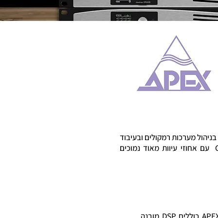
חדשה בניהול מערכות רמקולים ובעיבוד
פרוססיה לרמקולים. מעגל השליטה על טכנולגית ה-Class D של המגבר עובדת בשיטת GlidePath עם אחוזי עיוות מאוד נמוכים
המגברים מסדרת APEX CloudPower כוללים DSP מובנה