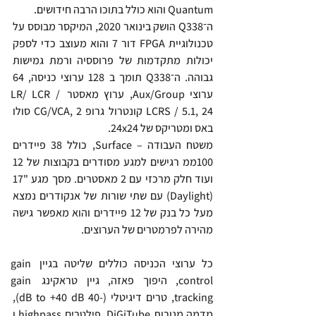
Quantum והוא כולל בתוכו הרבה חידושים.
ה־Q338 הושק בינואר 2020, המיקסר מבוסס על 
טכנולוגיית FPGA דור 7 והוא מעוצב כדי לספק 
יכולות מתקדמות של פרוססיה ורמת גמישות 
גבוהה. ה־Q338 תומך ב 128 ערוצי כניסה, 64 
ערוצי Aux/Group, ערוץ מאסטר LR/ LCR / 
LCRS / 5.1, 24 קונטרול גרופ CG/VCA, 2 סולו 
באס ומטריקס של 24x24.
משטח העבודה – Surface, כולל 38 פיידרים 
100ממ רגישים למגע מסודרים בקבוצות של 12 
ועוד חלק מרכזי עם 2 מאסטרים. מסך מגע "17 
(Daylight) עם שתי שורות של אנקודרים נמצא 
מעל כל בנק של 12 פיידרים והוא מאפשר גישה 
מהירה לפרמטרים של הערוצים.
כל ערוצי הכניסה כוללים שליטה בגיין gain 
control, היפוך פאזה, גיין טראקינג gain 
tracking, טרים דיגיטלי (-40 dB to +40 dB), 
מדמה מנורות DiGiTube, פילטרים highpass ו 