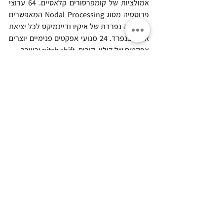
אמולציות של קומפרסורים קלאסיים. 64 ערוצי 
פרוססיה מסוג Nodal Processing המאפשרים 
פרוססיה נפרדת של איקיו ודיינמיקס לכל יציאת 
אוקס בנפרד. 24 מנועי אפקטים פנימיים יוצרים 
אפקטים של דיליי, קורוס, pitch shift וריוורב.
הכניסות והיציאות המקומיות ב Q338 כוללות 8 
כניסות mic/line עם פרה-אמפים 32bit 
Stadius, בנוסף ל-8 יציאות ליין 32bit ו-4 יציאות 
וכניסות דיגיטליות AES/EBU סטראופוניים. ישנם 
גם 6 פורטים של מאדי ב 48kHz    (או 3 פורטים 
48kHz עם redundancy, או 3 פורטים ב 
96kHz), וכמובן 2 סלוטים לכרטיסי DMI וחיבור 
UB MADI להקלטה והשמעה של 48 ערוצים. 
תגובות
כתיבת תגובה...