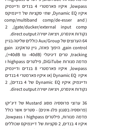
lowpass, איקיו פארמטרי 4 בנדים ודיינמיק 
איקיו Dynamic EQ, שתי סקציות של דיינמיקס 
(comp/multiband comp/de-esser and 
gate/ducker/external input comp), 2 
נקודות אינסרט, ויציאה ישירה direct output.
64 הערוצים של Aux/Group כוללים שליטה בגיין 
gain control, היפוך פאזה, גיין טראקינג gain 
tracking, טרים דיגיטלי (40dB to -40dB+), 
מדמה מנורות DiGiTube, פילטרים highpass ו 
lowpass, איקיו פארמטרי 8 בנדים ודיינמיק 
איקיו  Dynamic EQ (או איקיו פארמטרי 4 בנדים 
ודיינמיק איקיו Dynamic EQ של 4 בנדים), 2 
נקודות אינסרט, ויציאה ישירה direct output.
36 ערוצי פרוססיה מסוג Mustard של דיג'יקו 
(פרוססיה בסגנון פלג-אינים) - סטריפ אשר כולל 
מדמה מנורות, פילטרים highpass ו lowpass, 
איקיו 4 בנדים, 2 סקציות של דיינמיקס שכוללים 