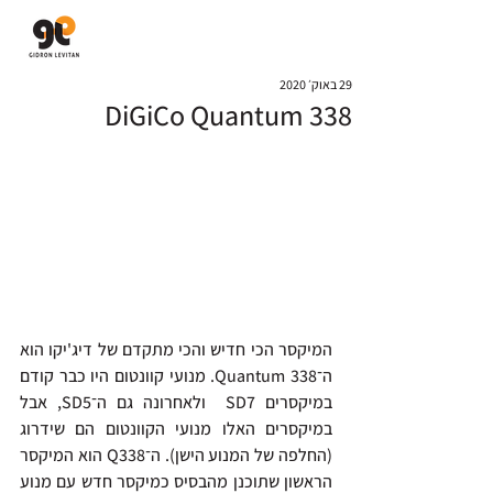
גדרון לויתן
יבוא ושיווק מערכות סאונד
29 באוק׳ 2020
DiGiCo Quantum 338
המיקסר הכי חדיש והכי מתקדם של דיג'יקו הוא 
ה־Quantum 338. מנועי קוונטום היו כבר קודם 
במיקסרים SD7  ולאחרונה גם ה־SD5, אבל 
במיקסרים האלו מנועי הקוונטום הם שידרוג 
(החלפה של המנוע הישן). ה־Q338 הוא המיקסר 
הראשון שתוכנן מהבסיס כמיקסר חדש עם מנוע 