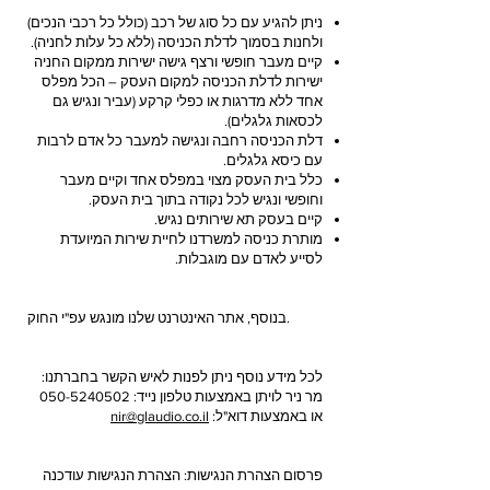
ניתן להגיע עם כל סוג של רכב (כולל כל רכבי הנכים)
ולחנות בסמוך לדלת הכניסה (ללא כל עלות לחניה).
קיים מעבר חופשי ורצף גישה ישירות ממקום החניה
ישירות לדלת הכניסה למקום העסק – הכל מפלס
אחד ללא מדרגות או כפלי קרקע (עביר ונגיש גם
לכסאות גלגלים).
דלת הכניסה רחבה ונגישה למעבר כל אדם לרבות
עם כיסא גלגלים.
כלל בית העסק מצוי במפלס אחד וקיים מעבר
וחופשי ונגיש לכל נקודה בתוך בית העסק.
קיים בעסק תא שירותים נגיש.
מותרת כניסה למשרדנו לחיית שירות המיועדת
לסייע לאדם עם מוגבלות.
בנוסף, אתר האינטרנט שלנו מונגש עפ"י החוק.
לכל מידע נוסף ניתן לפנות לאיש הקשר בחברתנו:
מר ניר לויתן באמצעות טלפון נייד:
050-5240502
או באמצעות דוא"ל:
nir@glaudio.co.il
פרסום הצהרת הנגישות: הצהרת הנגישות עודכנה