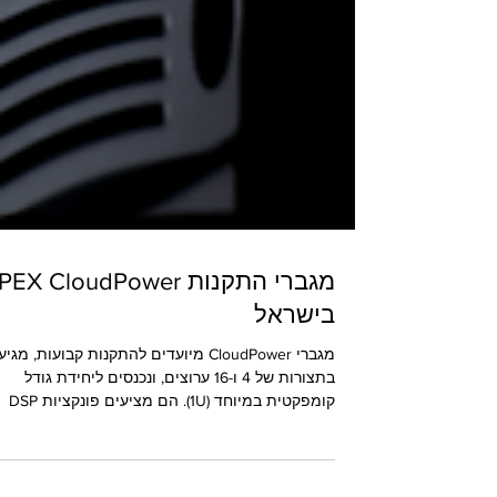
מגברי התקנות EX CloudPower
בישראל
מגברי CloudPower מיועדים להתקנות קבועות, מגי
בתצורות של 4 ו-16 ערוצים, ונכנסים ליחידת גודל
קומפקטית במיוחד (1U). הם מציעים פונקציות DSP