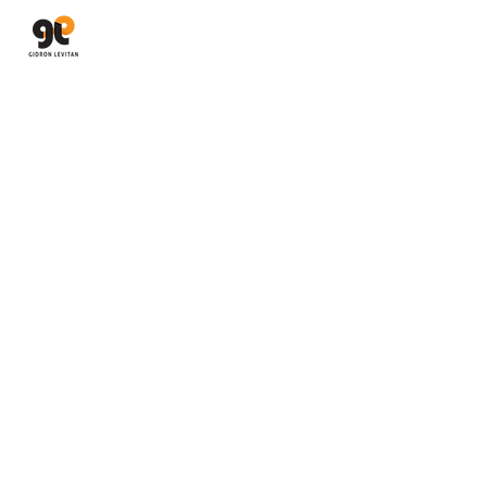
גדרון לויתן
יבוא ושיווק מערכות סאונד